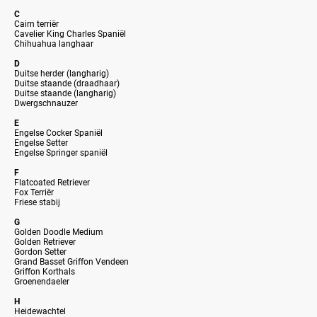
C
Cairn terriër
Cavelier King Charles Spaniël
Chihuahua langhaar
D
Duitse herder (langharig)
Duitse staande (draadhaar)
Duitse staande (langharig)
Dwergschnauzer
E
Engelse Cocker Spaniël
Engelse Setter
Engelse Springer spaniël
F
Flatcoated Retriever
Fox Terriër
Friese stabij
G
Golden Doodle Medium
Golden Retriever
Gordon Setter
Grand Basset Griffon Vendeen
Griffon Korthals
Groenendaeler
H
Heidewachtel