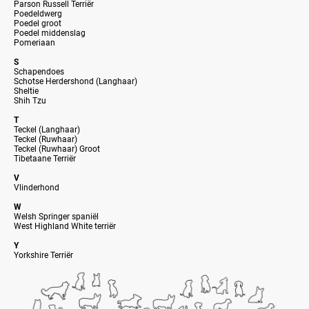
Parson Russell Terriër
Poedeldwerg
Poedel groot
Poedel middenslag
Pomeriaan
S
Schapendoes
Schotse Herdershond (Langhaar)
Sheltie
Shih Tzu
T
Teckel (Langhaar)
Teckel (Ruwhaar)
Teckel (Ruwhaar) Groot
Tibetaane Terriër
V
Vlinderhond
W
Welsh Springer spaniël
West Highland White terriër
Y
Yorkshire Terriër