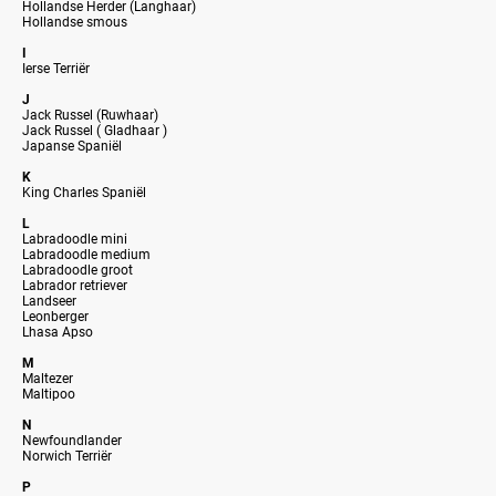
Hollandse Herder (Langhaar)
Hollandse smous
I
Ierse Terriër
J
Jack Russel (Ruwhaar)
Jack Russel ( Gladhaar )
Japanse Spaniël
K
King Charles Spaniël
L
Labradoodle mini
Labradoodle medium
Labradoodle groot
Labrador retriever
Landseer
Leonberger
Lhasa Apso
M
Maltezer
Maltipoo
N
Newfoundlander
Norwich Terriër
P