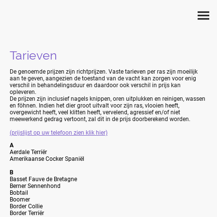
Tarieven
De genoemde prijzen zijn richtprijzen. Vaste tarieven per ras zijn moeilijk
aan te geven, aangezien de toestand van de vacht kan zorgen voor enig
verschil in behandelingsduur en daardoor ook verschil in prijs kan
opleveren.
De prijzen zijn inclusief nagels knippen, oren uitplukken en reinigen, wassen
en föhnen. Indien het dier groot uitvalt voor zijn ras, vlooien heeft,
overgewicht heeft, veel klitten heeft, vervelend, agressief en/of niet
meewerkend gedrag vertoont, zal dit in de prijs doorberekend worden.
(prijslijst op uw telefoon zien klik hier)
A
Aerdale Terriër
Amerikaanse Cocker Spaniël
B
Basset Fauve de Bretagne
Berner Sennenhond
Bobtail
Boomer
Border Collie
Border Terriër